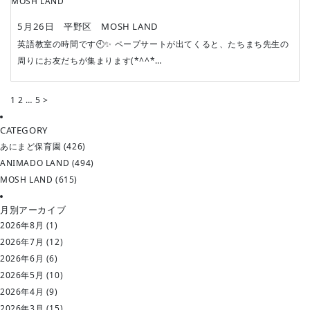
MOSH LAND
5月26日 平野区 MOSH LAND
英語教室の時間です🕙✨ ペープサートが出てくると、たちまち先生の
周りにお友だちが集まります(*^^*…
投
1
2
…
5
>
稿
ナ
CATEGORY
ビ
あにまど保育園
(426)
ゲ
ー
ANIMADO LAND
(494)
シ
MOSH LAND
(615)
ョ
ン
月別アーカイブ
2026年8月
(1)
2026年7月
(12)
2026年6月
(6)
2026年5月
(10)
2026年4月
(9)
2026年3月
(15)