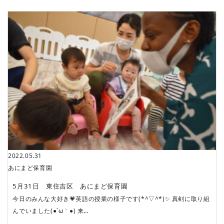
BLOG
2022.05.31
あにまど保育園
5月31日 東住吉区 あにまど保育園
今日のみんな大好き💗英語の授業の様子です(*^▽^*)✨ 真剣に取り組
んでいました(●´ω｀●) 来…