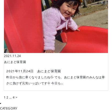
2021.11.24
あにまど保育園
2021年11月24日 あにまど保育園
昨日から急に寒くなりましたね💦 でも、あにまど保育園のみんなは寒
さに負けず元気いっぱいです🌞 今日も…
投
1
2
…
4
>
稿
ナ
CATEGORY
ビ