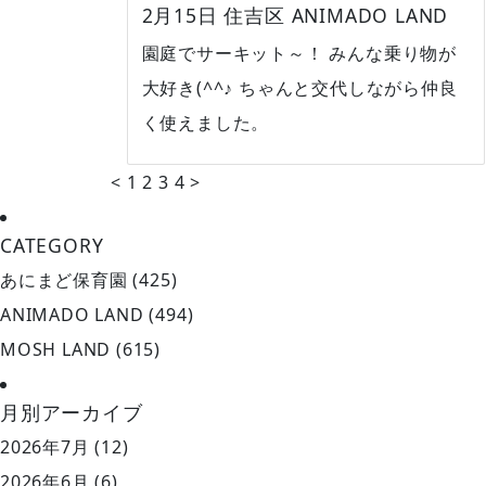
2月15日 住吉区 ANIMADO LAND
園庭でサーキット～！ みんな乗り物が
大好き(^^♪ ちゃんと交代しながら仲良
く使えました。
投
<
1
2
3
4
>
稿
ナ
CATEGORY
ビ
ゲ
あにまど保育園
(425)
ー
ANIMADO LAND
(494)
シ
MOSH LAND
(615)
ョ
ン
月別アーカイブ
2026年7月
(12)
2026年6月
(6)