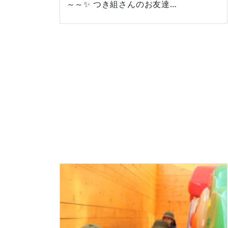
～～✨ つき組さんのお友達…