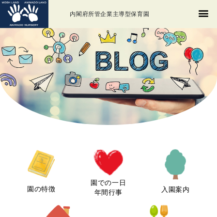
内閣府所管企業主導型保育園
園での一日
園の特徴
入園案内
年間行事