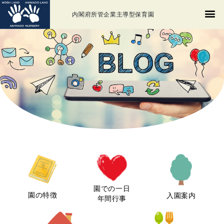
内閣府所管企業主導型保育園
園での一日
園の特徴
入園案内
年間行事