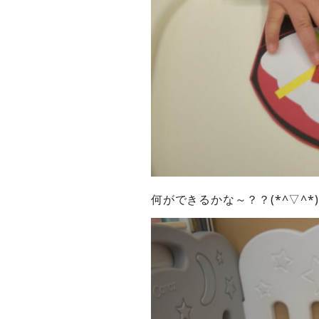
何ができるかな～？？(*^▽^*)