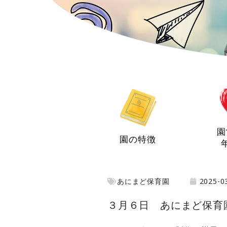
園
園の特徴
あにまど保育園
2025-0
３月６日 あにまど保育