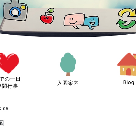
での一日
Blog
入園案内
年間行事
3-06
園