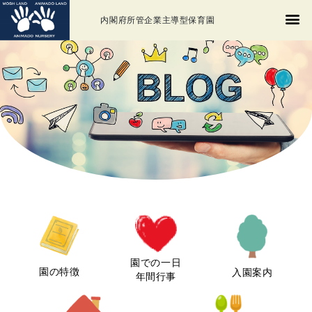
内閣府所管企業主導型保育園
園での一日
園の特徴
入園案内
年間行事