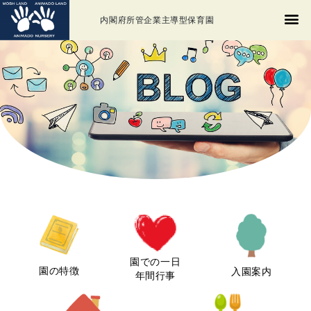
内閣府所管企業主導型保育園
園での一日
園の特徴
入園案内
年間行事