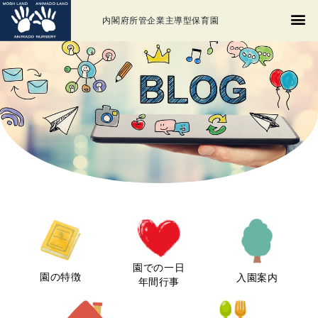
内閣府所管企業主導型保育園
園での一日
園の特徴
入園案内
年間行事