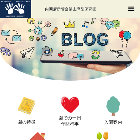
内閣府所管企業主導型保育園
園での一日
園の特徴
入園案内
年間行事