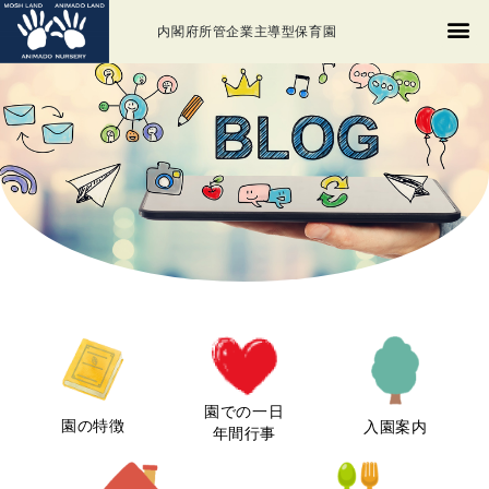
内閣府所管企業主導型保育園
園での一日
園の特徴
入園案内
年間行事