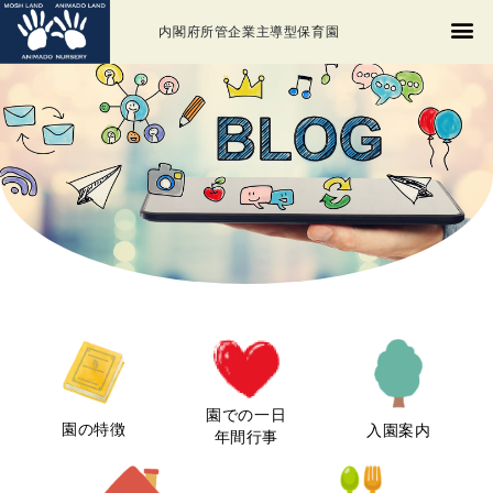
内閣府所管企業主導型保育園
園での一日
園の特徴
入園案内
年間行事