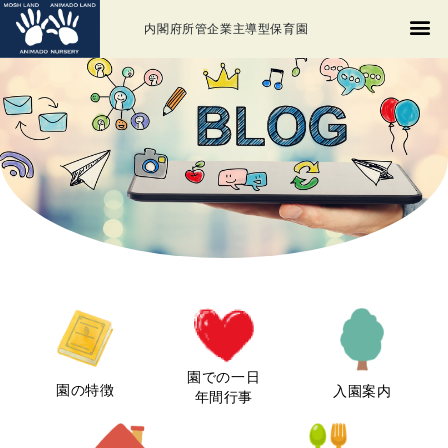
内閣府所管企業主導型保育園
園での一日
園の特徴
入園案内
年間行事