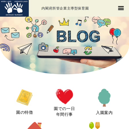
内閣府所管企業主導型保育園
園での一日
園の特徴
入園案内
年間行事