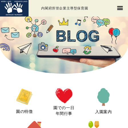
内閣府所管企業主導型保育園
園での一日
園の特徴
入園案内
年間行事