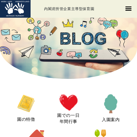
内閣府所管企業主導型保育園
園での一日
園の特徴
入園案内
年間行事