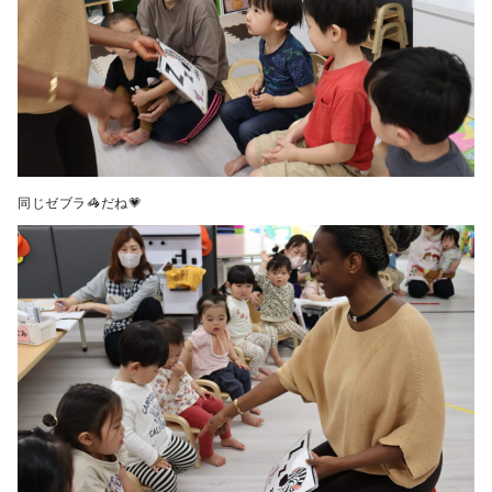
同じゼブラ🦓だね💗