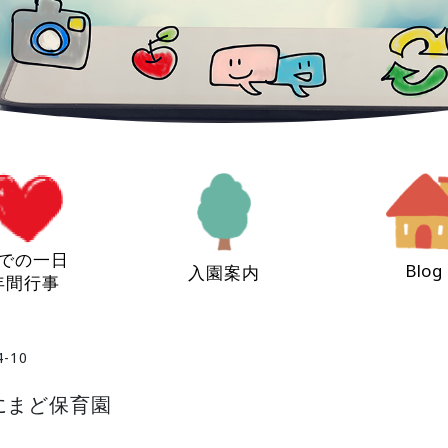
での一日
Blog
入園案内
年間行事
4-10
にまど保育園