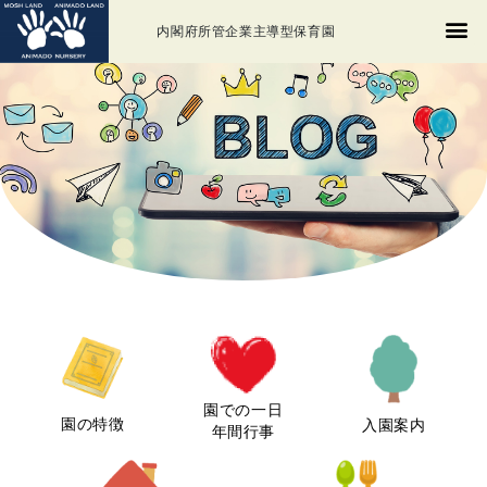
内閣府所管企業主導型保育園
園での一日
園の特徴
入園案内
年間行事