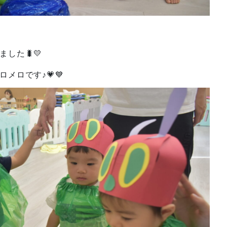
した🐛💛
メロです♪💗💙