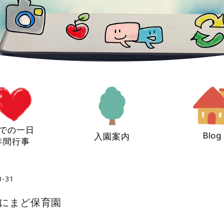
での一日
Blog
入園案内
年間行事
0-31
あにまど保育園