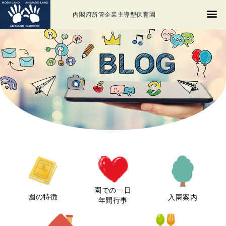
内閣府所管企業主導型保育園
園での一日
園の特徴
入園案内
年間行事