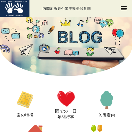
内閣府所管企業主導型保育園
園での一日
園の特徴
入園案内
年間行事