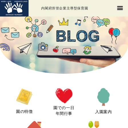
内閣府所管企業主導型保育園
園での一日
園の特徴
入園案内
年間行事