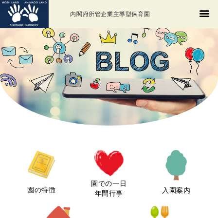
内閣府所管企業主導型保育園
園での一日
園の特徴
入園案内
年間行事