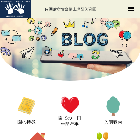
内閣府所管企業主導型保育園
園での一日
園の特徴
入園案内
年間行事