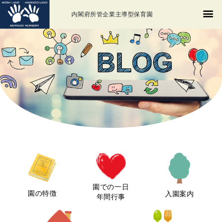
内閣府所管企業主導型保育園
園での一日
園の特徴
入園案内
年間行事