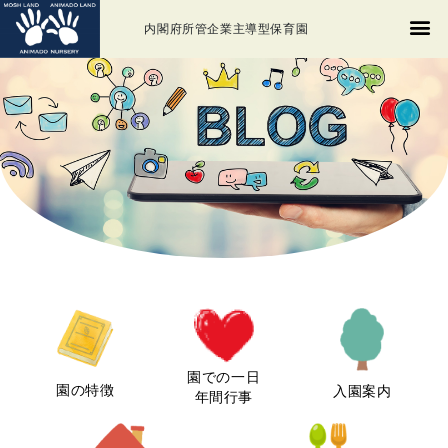
内閣府所管企業主導型保育園
園での一日
園の特徴
入園案内
年間行事