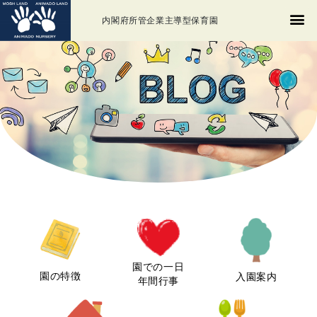
内閣府所管企業主導型保育園
園での一日
園の特徴
入園案内
年間行事