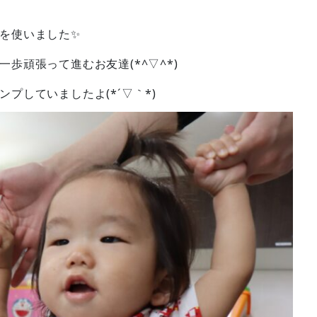
を使いました✨
歩頑張って進むお友達(*^▽^*)
プしていましたよ(*´▽｀*)