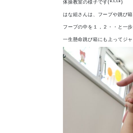
体操教室の様子です(*^^*)
はな組さんは、フープや跳び箱
フープの中を１，２・・と一歩一
一生懸命跳び箱にも上ってジャン