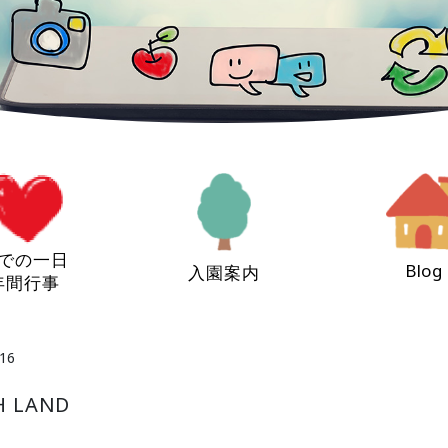
での一日
Blog
入園案内
年間行事
16
 LAND