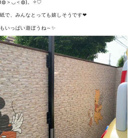
◍＞◡＜◍)。✧♡
紙で、みんなとっても嬉しそうです❤
もいっぱい遊ぼうね～✨