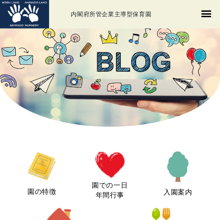
内閣府所管企業主導型保育園
園での一日
園の特徴
入園案内
年間行事