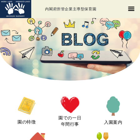
内閣府所管企業主導型保育園
園での一日
園の特徴
入園案内
年間行事