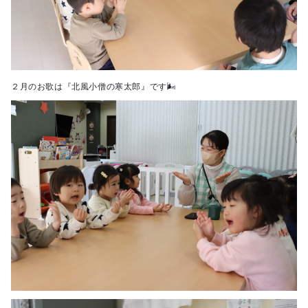
２月のお歌は『北風小僧の寒太郎』です🌬