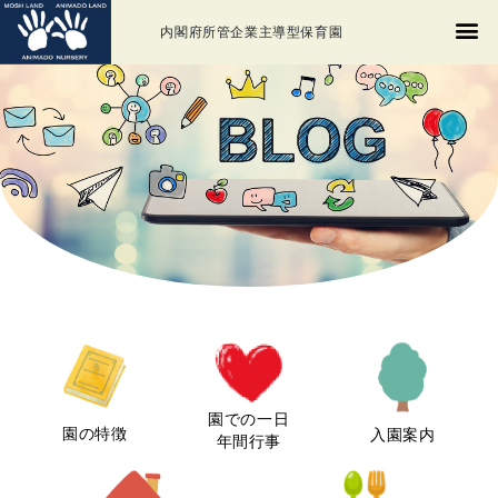
内閣府所管企業主導型保育園
園での一日
園の特徴
入園案内
年間行事