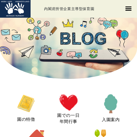
内閣府所管企業主導型保育園
園での一日
園の特徴
入園案内
年間行事