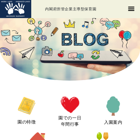
内閣府所管企業主導型保育園
園での一日
園の特徴
入園案内
年間行事