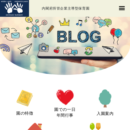
内閣府所管企業主導型保育園
園での一日
園の特徴
入園案内
年間行事