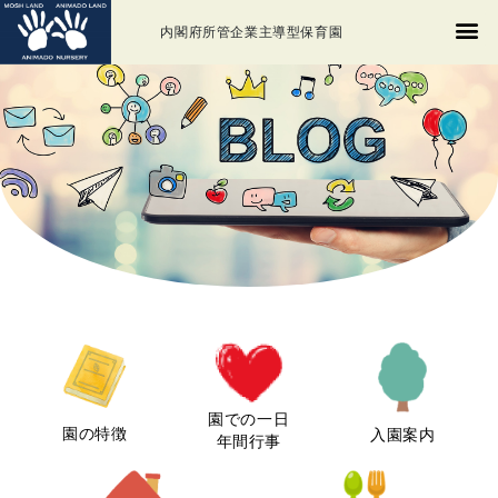
内閣府所管企業主導型保育園
園での一日
園の特徴
入園案内
年間行事