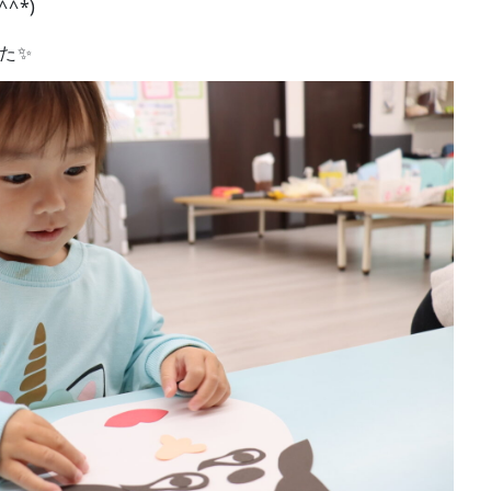
^*)
た✨