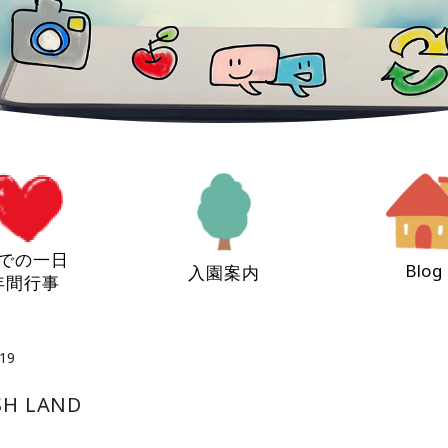
での一日
Blog
入園案内
年間行事
19
H LAND