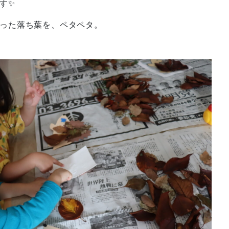
す✨
った落ち葉を、ペタペタ。