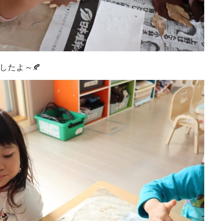
したよ～🍂