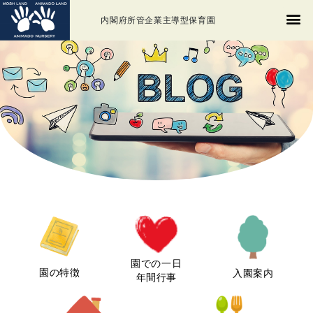
内閣府所管企業主導型保育園
園での一日
園の特徴
入園案内
年間行事