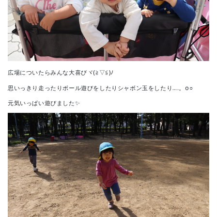
広場についたらみんな大喜びヾ(≧▽≦)ﾉ
思いっきり走ったりボール遊びをしたりシャボン玉をしたり….。o○
元気いっぱい遊びました✨