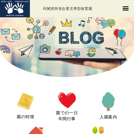
内閣府所管企業主導型保育園
園での一日
園の特徴
入園案内
年間行事