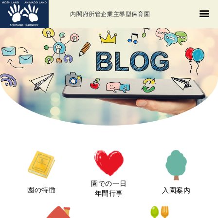
内閣府所管企業主導型保育園
園での一日
園の特徴
入園案内
年間行事