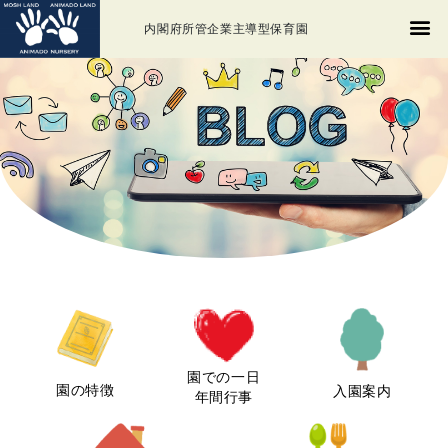
内閣府所管企業主導型保育園
園での一日
園の特徴
入園案内
年間行事