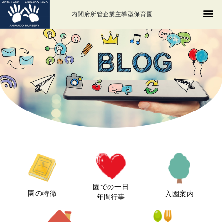
内閣府所管企業主導型保育園
園での一日
園の特徴
入園案内
年間行事