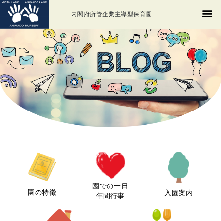
内閣府所管企業主導型保育園
園での一日
園の特徴
入園案内
年間行事