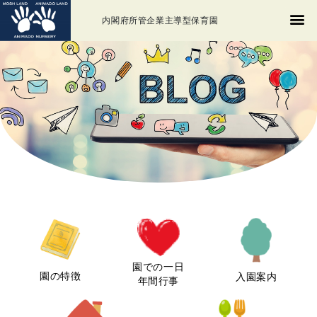
内閣府所管企業主導型保育園
園での一日
園の特徴
入園案内
年間行事