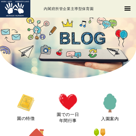
内閣府所管企業主導型保育園
園での一日
園の特徴
入園案内
年間行事