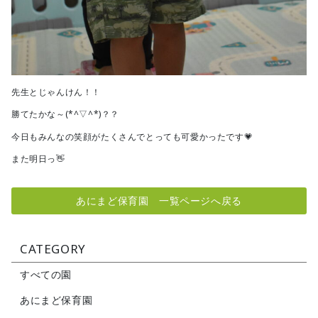
先生とじゃんけん！！
勝てたかな～(*^▽^*)？？
今日もみんなの笑顔がたくさんでとっても可愛かったです💗
また明日っ👋
あにまど保育園 一覧ページへ戻る
CATEGORY
すべての園
あにまど保育園