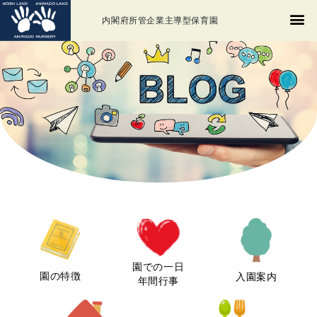
内閣府所管企業主導型保育園
園での一日
園の特徴
入園案内
年間行事