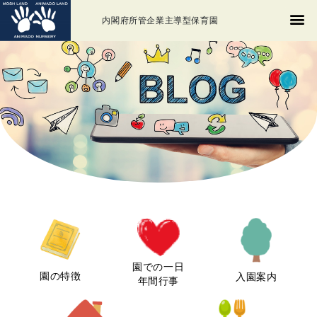
内閣府所管企業主導型保育園
園での一日
園の特徴
入園案内
年間行事