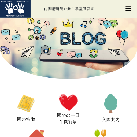
内閣府所管企業主導型保育園
園での一日
園の特徴
入園案内
年間行事